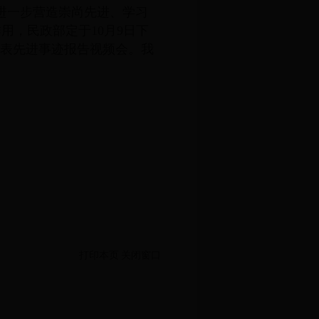
进一步营造崇尚先进、学习
，民政部定于10月9日下
织代表先进事迹报告视频会。我
打印本页
关闭窗口