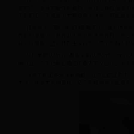
按照市委统一安排部署，11月21日下午，
室举行。邀请党校任刚老师、宣传部鞠红燕老师
干部职工、下属单位主要负责人与会，市民政局
报告会上，鞠红燕深刻阐释了十八届六中全会
完善制度建设、发挥以上率下的表率作用；加强
核心价值观。坚定共产主义信念，牢记党和人民
任刚老师从为什么聚焦全面从严治党、十八大
确习近平总书记核心地位的重大意义四个部分阐
我单位职工表示深有感触，在今后的工作中，
主义、拜金主义的腐化，坚定不移地为人民服务