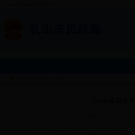
欢迎来到bet36体育在网站！
您现在的位置：首页
>
民政动态
bet36体育
发布日期：2017-12-14 16:10