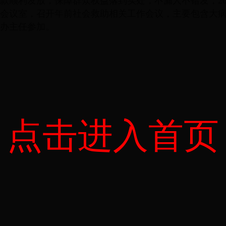
款顺利发放，保障群众权益落到实处，不漏人不错发，
2
育在五楼会议室，召开年前社会救助相关工作会议，主要包含
办主任参加。
点击进入首页