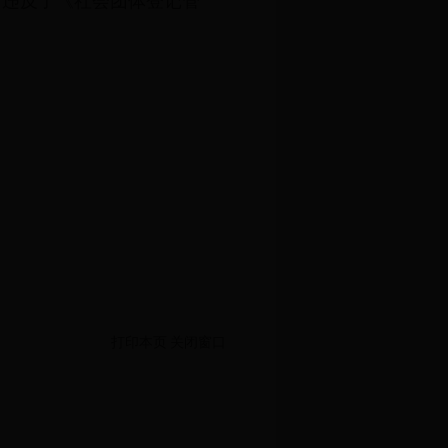
，违反了《社会团体登记管
打印本页
关闭窗口