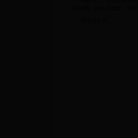
经调查，“ 中国京剧马
理条例》的有关规定，现依
现予以公告。