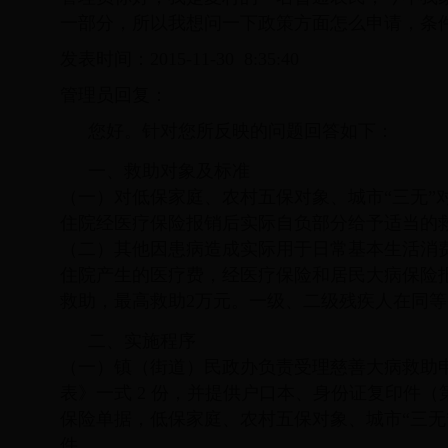
一部分，所以我想问一下政策方面怎么申请，条
发表时间：2015-11-30 8:35:40
管理员回复：
您好。针对您所反映的问题回答如下：
一、救助对象及标准
（一）对低保家庭、农村五保对象、城市“三无”
住院经医疗保险报销后实际自负部分给予适当的
（二）其他因患病造成实际用于日常基本生活消费
住院产生的医疗费，经医疗保险和居民大病保险
救助，最高救助2万元。一级、二级残疾人在同
二、实施程序
（一）镇（街道）民政办负责受理慈善大病救助申
表》
一式 2 份，并提供户口本、身份证复印件
保险单据，低保家庭、农村五保对象、城市“三无
件。