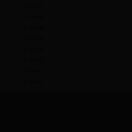
党务公开
组织机构
退役档案
社会救助
便民服务
服务电话
下载中心
专题专栏