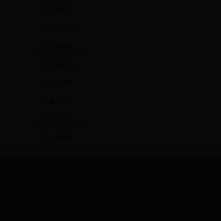
党务公开
组织机构
退役档案
社会救助
便民服务
服务电话
下载中心
专题专栏